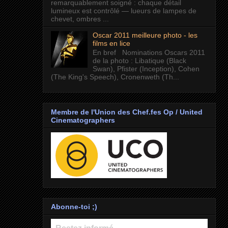
remarquablement soigné : chaque détail
lumineux est contrôlé — lueurs de lampes de
chevet, ombres ...
Oscar 2011 meilleure photo - les
films en lice
En bref Nominations Oscars 2011
de la photo : Libatique (Black
Swan), Pfister (Inception), Cohen
(The King's Speech), Cronenweth (Th...
Membre de l'Union des Chef.fes Op / United
Cinematographers
Abonne-toi ;)