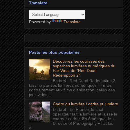
Translate
Powered by
Translate
Posts les plus populaires
Découvrez les coulisses des
superbes lumières numériques du
Far West de "Red Dead
Redemption 2"
En bref Red Dead Redemption 2
fascine par ses lumières numériques — mais
contrairement aux films d'animation, celles des
jeux vidéo ...
Cadre ou lumière / cadre et lumière
En bref En France, le chef
opérateur fait la lumière et laisse le
cadreur cadrer. En Amérique, le «
Director of Photography » fait les
d...