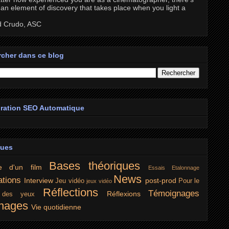
an element of discovery that takes place when you light a
d Crudo, ASC
cher dans ce blog
ration SEO Automatique
ques
Bases théoriques
e d'un film
Essais
Etalonnage
News
ations
Interview
post-prod
Jeu vidéo
Pour le
jeux vidéo
Réflections
Témoignages
Réflexions
r des yeux
nages
Vie quotidienne