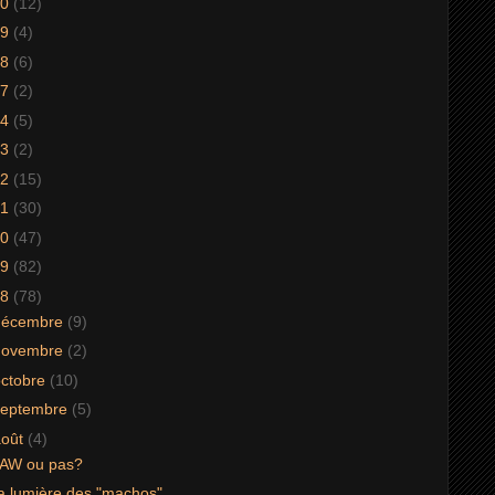
20
(12)
19
(4)
18
(6)
17
(2)
14
(5)
13
(2)
12
(15)
11
(30)
10
(47)
09
(82)
08
(78)
décembre
(9)
novembre
(2)
octobre
(10)
septembre
(5)
août
(4)
AW ou pas?
a lumière des "machos"