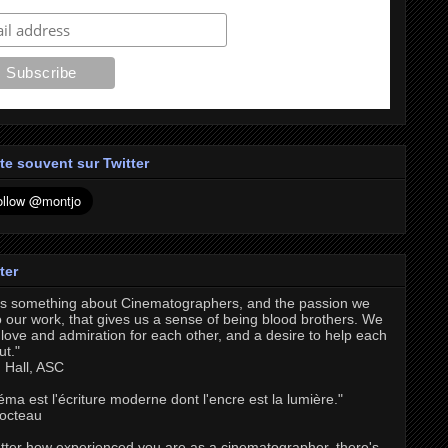
te souvent sur Twitter
ter
's something about Cinematographers, and the passion we
o our work, that gives us a sense of being blood brothers. We
love and admiration for each other, and a desire to help each
ut."
 Hall, ASC
éma est l'écriture moderne dont l'encre est la lumière."
octeau
tter how experienced you are as a cinematographer, there's