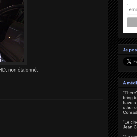
Je pos
HD, non étalonné.
A médi
"There
bring t
have a 
other o
Conrad
"Le cin
Jean C
"No ma