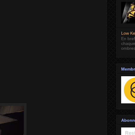
Low Ke
En bref
chaque
ombres
Membre
Abonne
Rest