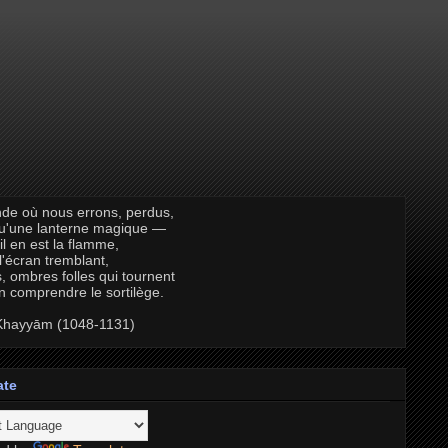
de où nous errons, perdus,
qu'une lanterne magique —
il en est la flamme,
 l'écran tremblant,
, ombres folles qui tournent
n comprendre le sortilège.
hayyām (1048-1131)
ate