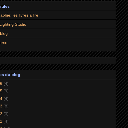
utiles
aphie: les livres à lire
 Lighting Studio
 blog
erso
es du blog
26
(4)
25
(9)
24
(4)
23
(8)
22
(3)
21
(4)