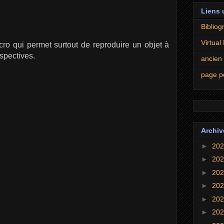
Liens 
Bibliogr
Virtual
ro qui permet surtout de reproduire un objet à
rspectives.
ancien
page p
Archiv
►
20
►
20
►
20
►
20
►
20
►
20