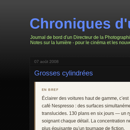
Chroniques d'
Journal de bord d'un Directeur de la Photograph
Notes sur la lumière - pour le cinéma et les nou
07 août 2008
Grosses cylindrées
EN BREF
Éclairer des voitures haut de gamme, c'est
café Nespresso : des surfaces simultanémen
translucides. 130 plans en six jours — un r
soignant chaque détail. La concentration n
plus épuisante qu'un tournage de fiction.