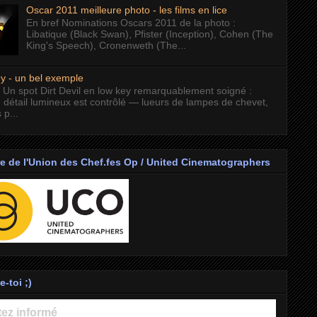
Oscar 2011 meilleure photo - les films en lice
En bref Nominations Oscars 2011 de la photo :
Libatique (Black Swan), Pfister (Inception), Cohen (The
King's Speech), Cronenweth (The...
y - un bel exemple
 Un spot Dirt Devil en low key remarquablement soigné :
 détail lumineux est contrôlé — lueurs de lampes de chevet,
 p...
 de l'Union des Chef.fes Op / United Cinematographers
-toi ;)
ez informé