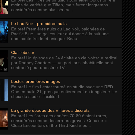
En bref Les filtres de diffusion Schneider Optics offrent
moins de variété que Tiffen, mais furent longtemps
considérés comme plus sérieu...
Le Lac Noir - premières nuits
En bref Premières nuits du Lac Noir, baignées de
Pacific Blue : un gel couleur qui donne à la nuit une
dominante froide et onirique. Beau...
Clair-obscur
En bref Un épisode de 24 éclairé en clair-obscur radical
par Rodney Charters — un parti pris inhabituellement
contrasté pour une série TV...
Lester: premières images
En bref Le film Lester tourné en studio avec une RED
One en build 21, presque entièrement en tungstène. Le
choix du studio : faciliter l...
La grande époque des « flares » discrets
En bref Les flares des années 70-80 étaient rares,
considérés comme des erreurs graves. Ceux de «
Close Encounters of the Third Kind » po...