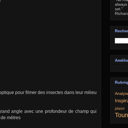
e
always 
set."
Richar
Recher
Amélio
Rubri
e optique pour filmer des insectes dans leur milieu
Analys
Inspir
plaisi
tôt grand angle avec une profondeur de champ qui
Tour
 de métres