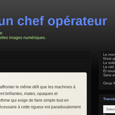
un chef opérateur
ie
velles images numériques.
Le mon
N'est 
Le sole
Le ciel
Et nous
Sans e
Omar K
 affronter le même défi que les machines à
t brillantes, mates, opaques et
Transl
ythme qui exige de faire simple tout en
écessaire à cette rigueur est paradoxalement