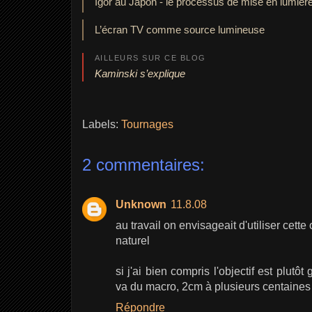
Igor au Japon - le processus de mise en lumièr
L’écran TV comme source lumineuse
AILLEURS SUR CE BLOG
Kaminski s’explique
Labels:
Tournages
2 commentaires:
Unknown
11.8.08
au travail on envisageait d'utiliser cett
naturel
si j'ai bien compris l'objectif est plu
va du macro, 2cm à plusieurs centaines
Répondre