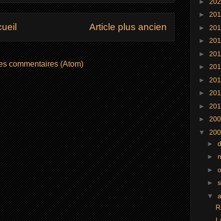
►
20
►
20
ueil
Article plus ancien
►
20
►
20
►
20
les commentaires (Atom)
►
20
►
20
►
20
►
20
►
20
▼
20
►
►
►
►
▼
R
L