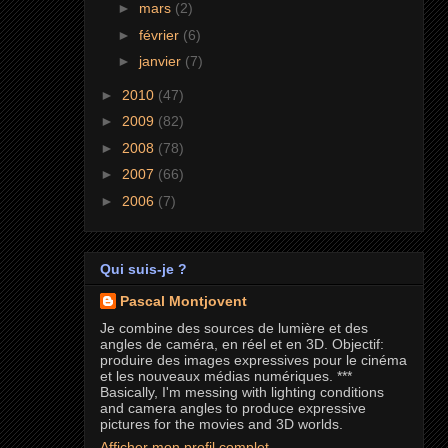
►
mars
(2)
►
février
(6)
►
janvier
(7)
►
2010
(47)
►
2009
(82)
►
2008
(78)
►
2007
(66)
►
2006
(7)
Qui suis-je ?
Pascal Montjovent
Je combine des sources de lumière et des
angles de caméra, en réel et en 3D. Objectif:
produire des images expressives pour le cinéma
et les nouveaux médias numériques. ***
Basically, I'm messing with lighting conditions
and camera angles to produce expressive
pictures for the movies and 3D worlds.
Afficher mon profil complet