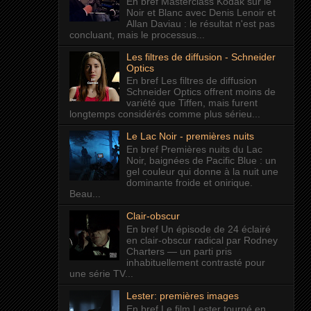
En bref Masterclass Kodak sur le
Noir et Blanc avec Denis Lenoir et
Allan Daviau : le résultat n'est pas
concluant, mais le processus...
Les filtres de diffusion - Schneider
Optics
En bref Les filtres de diffusion
Schneider Optics offrent moins de
variété que Tiffen, mais furent
longtemps considérés comme plus sérieu...
Le Lac Noir - premières nuits
En bref Premières nuits du Lac
Noir, baignées de Pacific Blue : un
gel couleur qui donne à la nuit une
dominante froide et onirique.
Beau...
Clair-obscur
En bref Un épisode de 24 éclairé
en clair-obscur radical par Rodney
Charters — un parti pris
inhabituellement contrasté pour
une série TV...
Lester: premières images
En bref Le film Lester tourné en