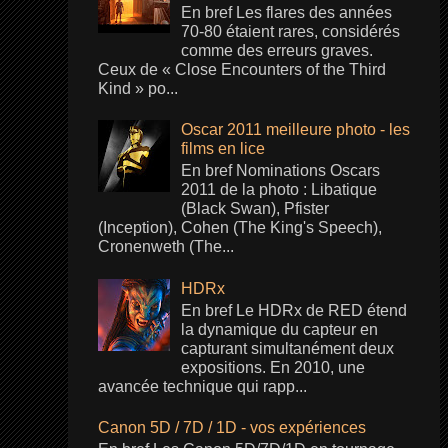
En bref Les flares des années
70-80 étaient rares, considérés
comme des erreurs graves.
Ceux de « Close Encounters of the Third
Kind » po...
Oscar 2011 meilleure photo - les
films en lice
En bref Nominations Oscars
2011 de la photo : Libatique
(Black Swan), Pfister
(Inception), Cohen (The King's Speech),
Cronenweth (The...
HDRx
En bref Le HDRx de RED étend
la dynamique du capteur en
capturant simultanément deux
expositions. En 2010, une
avancée technique qui rapp...
Canon 5D / 7D / 1D - vos expériences