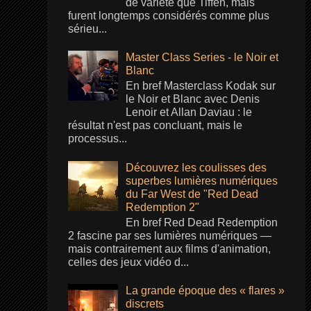
de variété que Tiffen, mais
furent longtemps considérés comme plus
sérieu...
Master Class Series - le Noir et
Blanc
En bref Masterclass Kodak sur
le Noir et Blanc avec Denis
Lenoir et Allan Daviau : le
résultat n'est pas concluant, mais le
processus...
Découvrez les coulisses des
superbes lumières numériques
du Far West de "Red Dead
Redemption 2"
En bref Red Dead Redemption
2 fascine par ses lumières numériques —
mais contrairement aux films d'animation,
celles des jeux vidéo d...
La grande époque des « flares »
discrets