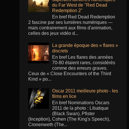
du Far West de "Red Dead
Redemption 2"
En bref Red Dead Redemption
2 fascine par ses lumières numériques —
mais contrairement aux films d'animation,
celles des jeux vidéo d...
La grande époque des « flares »
discrets
En bref Les flares des années
70-80 étaient rares, considérés
comme des erreurs graves.
Ceux de « Close Encounters of the Third
Kind » po...
Oscar 2011 meilleure photo - les
films en lice
En bref Nominations Oscars
2011 de la photo : Libatique
(Black Swan), Pfister
(Inception), Cohen (The King's Speech),
Cronenweth (The...