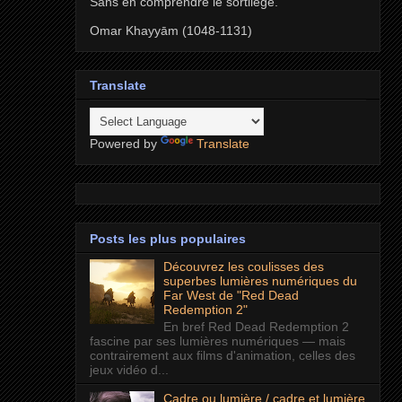
Sans en comprendre le sortilège.
Omar Khayyām (1048-1131)
Translate
Powered by
Translate
Posts les plus populaires
Découvrez les coulisses des
superbes lumières numériques du
Far West de "Red Dead
Redemption 2"
En bref Red Dead Redemption 2
fascine par ses lumières numériques — mais
contrairement aux films d'animation, celles des
jeux vidéo d...
Cadre ou lumière / cadre et lumière