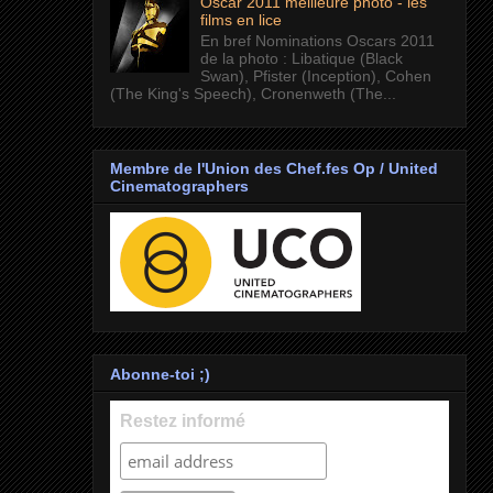
Oscar 2011 meilleure photo - les
films en lice
En bref Nominations Oscars 2011
de la photo : Libatique (Black
Swan), Pfister (Inception), Cohen
(The King's Speech), Cronenweth (The...
Membre de l'Union des Chef.fes Op / United
Cinematographers
Abonne-toi ;)
Restez informé