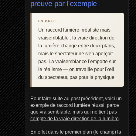
preuve par l'exemple
EN BREF
Un raccord lumière irréaliste mais
vraisemblable : la vraie direction de
la lumière change entre deux plans,
mais le spectateur ne s'en aperçoit
pas. La vraisemblance l'emporte sur
le réalisme — on travaille pour l'œil
du spectateur, pas pour la physique.
Pour faire suite au post précédent, voici un
exemple de raccord lumière réussi, parce
que vraisemblable, mais
qui ne tient pas
compte de la vraie direction de la lumière
.
En effet dans le premier plan (le champ) la