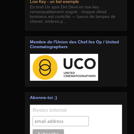
Low Key - un bel exemple
En bref Un spot Dirt Devil en low key
remarquablement soigné : chaque détail
lumineux est contrôlé — lueurs de lampes de
chevet, ombres p...
Membre de l'Union des Chef.fes Op / United
Cinematographers
Abonne-toi ;)
Restez informé