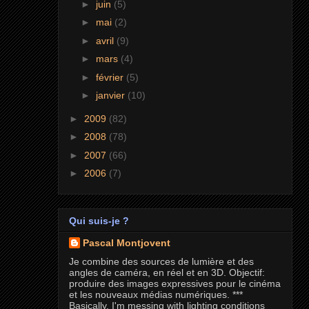
►
juin
(5)
►
mai
(2)
►
avril
(9)
►
mars
(4)
►
février
(5)
►
janvier
(10)
►
2009
(82)
►
2008
(78)
►
2007
(66)
►
2006
(7)
Qui suis-je ?
Pascal Montjovent
Je combine des sources de lumière et des
angles de caméra, en réel et en 3D. Objectif:
produire des images expressives pour le cinéma
et les nouveaux médias numériques. ***
Basically, I'm messing with lighting conditions