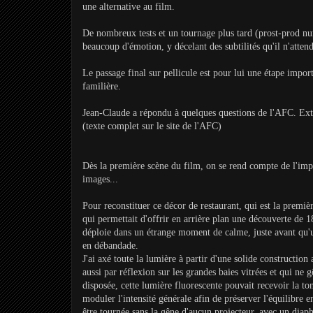
une alternative au film.
De nombreux tests et un tournage plus tard (prost-prod num
beaucoup d'émotion, y décelant des subtilités qu'il n'attend
Le passage final sur pellicule est pour lui une étape impo
familière.
Jean-Claude a répondu à quelques questions de l'AFC. Extr
(texte complet sur le site de l'AFC)
Dès la première scène du film, on se rend compte de l'impo
images...
Pour reconstituer ce décor de restaurant, qui est la premiè
qui permettait d'offrir en arrière plan une découverte de 1
déploie dans un étrange moment de calme, juste avant qu'u
en débandade.
J'ai axé toute la lumière à partir d'une solide construction
aussi par réflexion sur les grandes baies vitrées et qui n
disposée, cette lumière fluorescente pouvait recevoir la ton
moduler l'intensité générale afin de préserver l'équilibre en
être tournée sans la gêne d'aucun projecteur, avec un diap