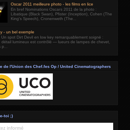
Oscar 2011 meilleure photo - les films en lice
En bref Nominations Oscars 2011 de la photo :
Libatique (Black Swan), Pfister (Inception), Cohen (The
King's Speech), Cronenweth (The...
y - un bel exemple
 Un spot Dirt Devil en low key remarquablement soigné :
 détail lumineux est contrôlé — lueurs de lampes de chevet,
 p...
 de l'Union des Chef.fes Op / United Cinematographers
-toi ;)
ez informé