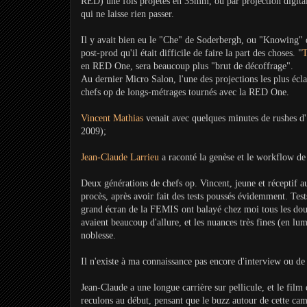
RED) une fois projetés en 35mm, ou par projection digital
qui ne laisse rien passer.
Il y avait bien eu le "Che" de Soderbergh, ou "Knowing" de
post-prod qu'il était difficile de faire la part des choses. "
T
en RED One, sera beaucoup plus "brut de décoffrage".
Au dernier Micro Salon, l'une des projections les plus écla
chefs op de longs-métrages tournés avec la RED One.
Vincent Mathias
venait avec quelques minutes de rushes d'"
2009);
Jean-Claude Larrieu
a raconté la genèse et le workflow de
Deux générations de chefs op. Vincent, jeune et réceptif 
procès, après avoir fait des tests poussés évidemment. Tes
grand écran de la FEMIS ont balayé chez moi tous les doute
avaient beaucoup d'allure, et les nuances très fines (en l
noblesse.
Il n'existe à ma connaissance pas encore d'interview ou de
Jean-Claude a une longue carrière sur pellicule, et le film
reculons au début, pensant que le buzz autour de cette cam