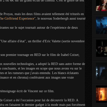
e 2 ou 4K sur un grand écran de cinéma. C'est le genre de test
 Proyas, mais les deux films avaient tellement été triturés en
he Girlfriend Experience
", le nouveau Soderbergh aussi tourné
irantes sur le sujet tournait autour de l'expérience de deux
Une affaire d'état", un thriller d'Eric Valette (sortie novembre
 son premier tournage en RED sur le film de Isabel Coixet;
aux nouvelles technologies, a adopté la RED sans autre forme de
ts concluants, et les images en scope que nous avons vu sur le
s et les rumeurs que j'avais entendu. Les blancs éclatants
uminance et en chroma) conféraient aux images une vraie
 témoignage écrit de Vincent sur ce film.
 de Coixet a été l'occasion pour lui de découvrir la RED. A
éra en faisaient le dernier gadget à la mode mais pas forcément