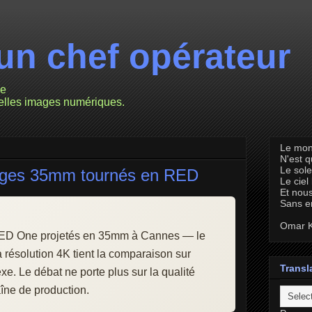
un chef opérateur
ie
velles images numériques.
Le mon
N'est 
Le sole
rages 35mm tournés en RED
Le ciel
Et nous
Sans e
Omar K
RED One projetés en 35mm à Cannes — le
 résolution 4K tient la comparaison sur
Transl
e. Le débat ne porte plus sur la qualité
aîne de production.