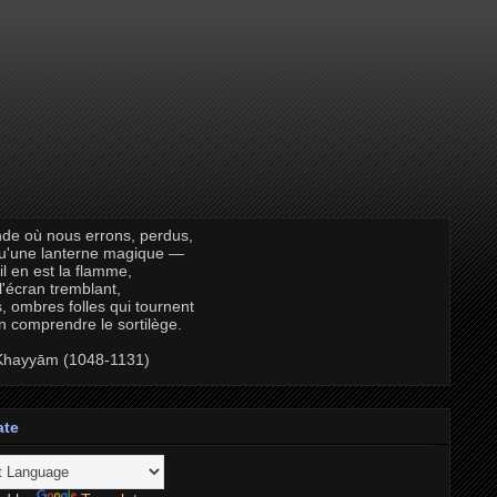
de où nous errons, perdus,
qu'une lanterne magique —
il en est la flamme,
 l'écran tremblant,
, ombres folles qui tournent
n comprendre le sortilège.
hayyām (1048-1131)
ate