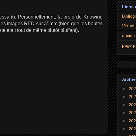
Liens 
Bibliogr
éressant). Personnellement, la projo de Knowing
r des images RED sur 35mm (bien que les hautes
Virtual
te était tout de même plutôt bluffant).
ancien
page p
Archiv
►
20
►
20
►
20
►
20
►
20
►
20