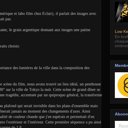
érique et labo film chez Eclair), il parlait des images avec
ait pas.
rtante, le grain argentique donnant aux images une patine
Low Ke
En bref
chaque
ombres
aits choisis:
Membre
rtance des lumières de la ville dans la composition des
re scène du film, nous avons trouvé un lieu idéal, un penthouse
80° sur la ville de Tokyo la nuit. Cette scène de grand dîner se
ne tragédie, accentuée par un quiproquo général, la transforme
 au plafond qui serait invisible dans les plans d'ensemble mais
e gênerait jamais au moment des changements d'axes. Ainsi
Abonne
alité de couleur chaude que j'en espérais et permettait d'en
tre l'extérieur et l'intérieur. Cette première séquence a pu ainsi
Rest
hragme de 1.8.