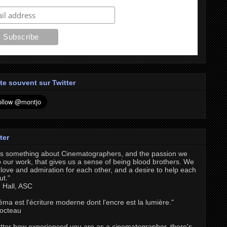
te souvent sur Twitter
ter
's something about Cinematographers, and the passion we
o our work, that gives us a sense of being blood brothers. We
love and admiration for each other, and a desire to help each
ut."
 Hall, ASC
éma est l'écriture moderne dont l'encre est la lumière."
octeau
tter how experienced you are as a cinematographer, there's