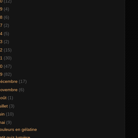
20
(12)
19
(4)
18
(6)
17
(2)
14
(5)
13
(2)
12
(15)
11
(30)
10
(47)
09
(82)
décembre
(17)
novembre
(6)
août
(1)
uillet
(3)
uin
(10)
mai
(9)
ouleurs en gélatine
etit quiz lumière