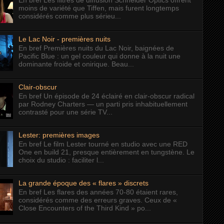
En bref Les filtres de diffusion Schneider Optics offrent
moins de variété que Tiffen, mais furent longtemps
considérés comme plus sérieu...
Le Lac Noir - premières nuits
En bref Premières nuits du Lac Noir, baignées de
Pacific Blue : un gel couleur qui donne à la nuit une
dominante froide et onirique. Beau...
Clair-obscur
En bref Un épisode de 24 éclairé en clair-obscur radical
par Rodney Charters — un parti pris inhabituellement
contrasté pour une série TV...
Lester: premières images
En bref Le film Lester tourné en studio avec une RED
One en build 21, presque entièrement en tungstène. Le
choix du studio : faciliter l...
La grande époque des « flares » discrets
En bref Les flares des années 70-80 étaient rares,
considérés comme des erreurs graves. Ceux de «
Close Encounters of the Third Kind » po...