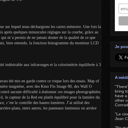
eur sur lequel nous déchargions les cartes mémoire. Une fois la
is après quelques minuscules réglages sur la courbe, grâce au
e qui m’a permis de ne jamais douter de la qualité de ce que
isais, bien entendu, la fonction histogramme du moniteur LCD
Je pos
lité indésirable aux infrarouges et la colorimétrie équilibrée à 3
A médi
avais été mis en garde contre ce risque lors des essais. Map of
"There
umière tungstène, avec des Kino Flo Image 80, des Wall O
bring t
ncontré aucune difficulté à étalonner ces images photographiées
have a 
il, le capteur de la Red est plutôt équilibré pour la lumière du
other o
e, c’est le contrôle des hautes lumières. J’ai utilisé des
Conrad
arrière-plans, entre autres, les panneaux lumineux en arrière
"Le cin
Jean C
"No ma