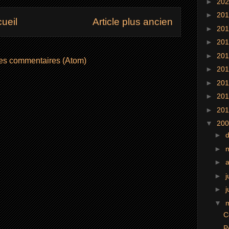
►
20
►
20
ueil
Article plus ancien
►
20
►
20
►
20
les commentaires (Atom)
►
20
►
20
►
20
►
20
▼
20
►
►
►
►
j
►
j
▼
C
P