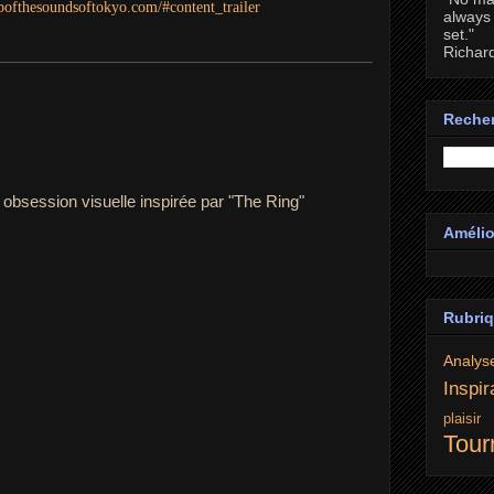
ofthesoundsoftokyo.com/#content_trailer
always 
set."
Richar
Recher
e obsession visuelle inspirée par "The Ring"
Amélio
Rubri
Analys
Inspir
plaisi
Tour