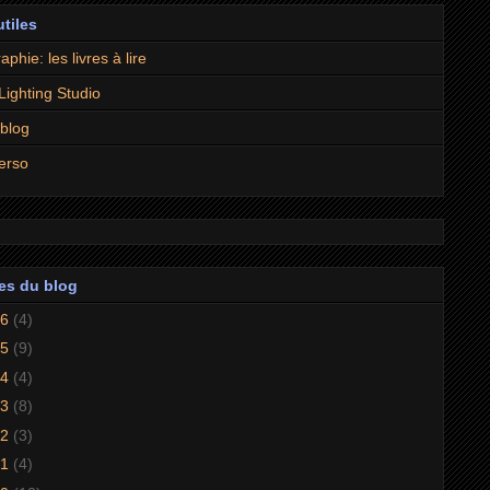
utiles
aphie: les livres à lire
 Lighting Studio
 blog
erso
es du blog
26
(4)
25
(9)
24
(4)
23
(8)
22
(3)
21
(4)