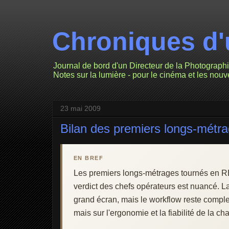
Chroniques d'
Journal de bord d'un Directeur de la Photograph
Notes sur la lumière - pour le cinéma et les nou
23 mai 2009
Bilan des premiers longs-mét
EN BREF
Les premiers longs-métrages tournés en 
verdict des chefs opérateurs est nuancé. La
grand écran, mais le workflow reste complex
mais sur l'ergonomie et la fiabilité de la ch