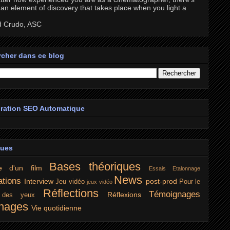
an element of discovery that takes place when you light a
d Crudo, ASC
cher dans ce blog
ration SEO Automatique
ques
Bases théoriques
e d'un film
Essais
Etalonnage
News
ations
Interview
post-prod
Jeu vidéo
Pour le
jeux vidéo
Réflections
Témoignages
Réflexions
r des yeux
nages
Vie quotidienne