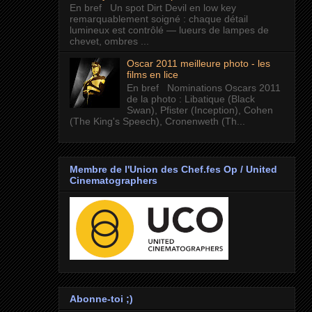
En bref Un spot Dirt Devil en low key
remarquablement soigné : chaque détail
lumineux est contrôlé — lueurs de lampes de
chevet, ombres ...
Oscar 2011 meilleure photo - les
films en lice
En bref Nominations Oscars 2011
de la photo : Libatique (Black
Swan), Pfister (Inception), Cohen
(The King's Speech), Cronenweth (Th...
Membre de l'Union des Chef.fes Op / United
Cinematographers
Abonne-toi ;)