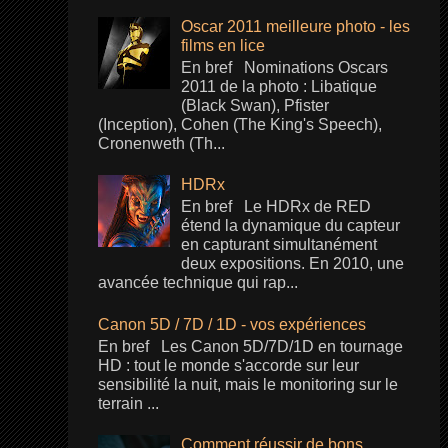
Oscar 2011 meilleure photo - les
films en lice
En bref Nominations Oscars
2011 de la photo : Libatique
(Black Swan), Pfister
(Inception), Cohen (The King's Speech),
Cronenweth (Th...
HDRx
En bref Le HDRx de RED
étend la dynamique du capteur
en capturant simultanément
deux expositions. En 2010, une
avancée technique qui rap...
Canon 5D / 7D / 1D - vos expériences
En bref Les Canon 5D/7D/1D en tournage
HD : tout le monde s'accorde sur leur
sensibilité la nuit, mais le monitoring sur le
terrain ...
Comment réussir de bons