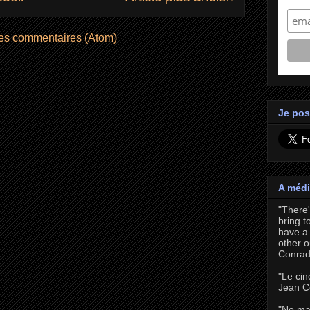
les commentaires (Atom)
Je pos
A médi
"There
bring t
have a 
other o
Conrad
"Le cin
Jean C
"No ma