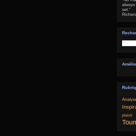
always 
set."
Richar
Recher
Amélio
Rubri
Analys
Inspir
plaisi
Tour