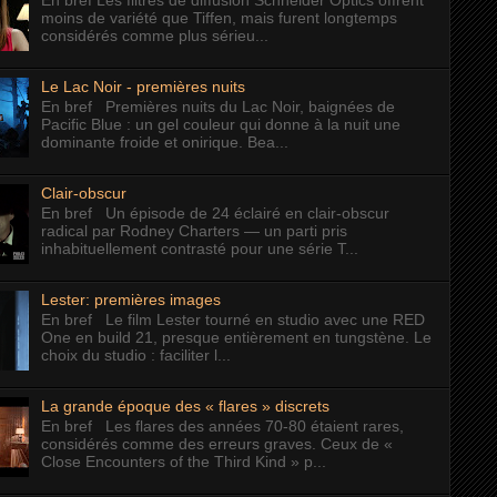
En bref Les filtres de diffusion Schneider Optics offrent
moins de variété que Tiffen, mais furent longtemps
considérés comme plus sérieu...
Le Lac Noir - premières nuits
En bref Premières nuits du Lac Noir, baignées de
Pacific Blue : un gel couleur qui donne à la nuit une
dominante froide et onirique. Bea...
Clair-obscur
En bref Un épisode de 24 éclairé en clair-obscur
radical par Rodney Charters — un parti pris
inhabituellement contrasté pour une série T...
Lester: premières images
En bref Le film Lester tourné en studio avec une RED
One en build 21, presque entièrement en tungstène. Le
choix du studio : faciliter l...
La grande époque des « flares » discrets
En bref Les flares des années 70-80 étaient rares,
considérés comme des erreurs graves. Ceux de «
Close Encounters of the Third Kind » p...