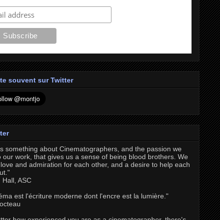
te souvent sur Twitter
ter
's something about Cinematographers, and the passion we
o our work, that gives us a sense of being blood brothers. We
love and admiration for each other, and a desire to help each
ut."
 Hall, ASC
éma est l'écriture moderne dont l'encre est la lumière."
octeau
tter how experienced you are as a cinematographer, there's