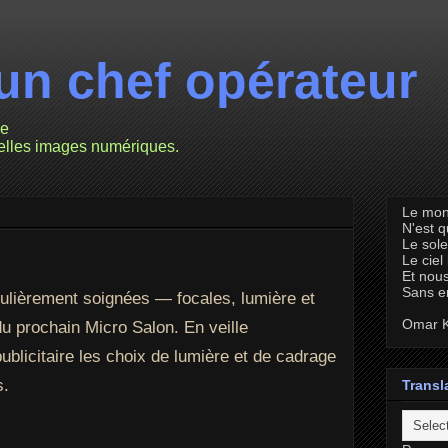
un chef opérateur
ie
velles images numériques.
Le mon
N'est 
Le sole
Le ciel
Et nous
Sans e
ulièrement soignées — focales, lumière et
Omar K
 prochain Micro Salon. En veille
blicitaire les choix de lumière et de cadrage
s.
Transl