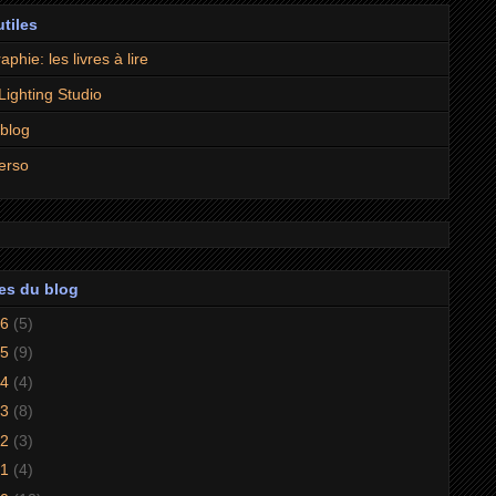
utiles
aphie: les livres à lire
 Lighting Studio
 blog
erso
es du blog
26
(5)
25
(9)
24
(4)
23
(8)
22
(3)
21
(4)