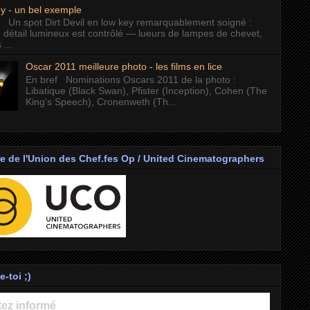
y - un bel exemple
f Un spot Dirt Devil en low key remarquablement soigné :
 détail lumineux est contrôlé — lueurs de lampes de chevet,
...
Oscar 2011 meilleure photo - les films en lice
En bref Nominations Oscars 2011 de la photo :
Libatique (Black Swan), Pfister (Inception), Cohen (The
King's Speech), Cronenweth (Th...
 de l'Union des Chef.fes Op / United Cinematographers
-toi ;)
ez informé