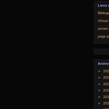
Liens 
Bibliogr
Virtual
ancien
page p
Archiv
►
20
►
20
►
20
►
20
►
20
►
20