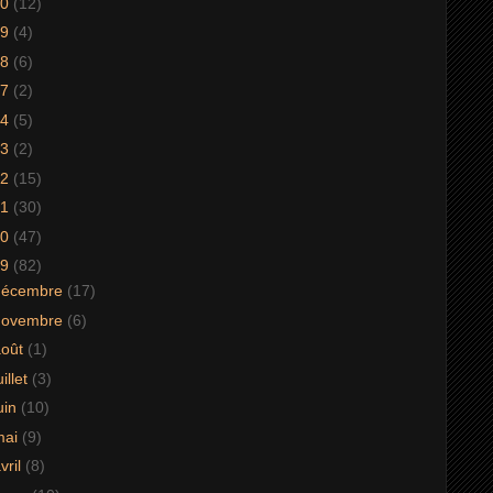
20
(12)
19
(4)
18
(6)
17
(2)
14
(5)
13
(2)
12
(15)
11
(30)
10
(47)
09
(82)
décembre
(17)
novembre
(6)
août
(1)
uillet
(3)
uin
(10)
mai
(9)
vril
(8)