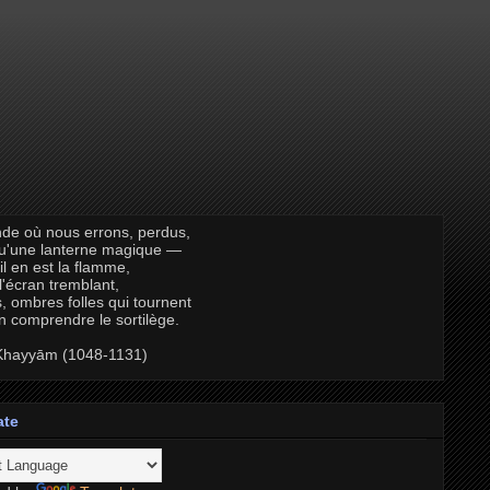
de où nous errons, perdus,
qu'une lanterne magique —
il en est la flamme,
 l'écran tremblant,
, ombres folles qui tournent
n comprendre le sortilège.
hayyām (1048-1131)
ate