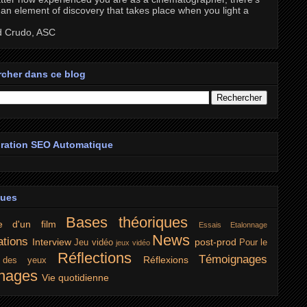
an element of discovery that takes place when you light a
d Crudo, ASC
cher dans ce blog
ration SEO Automatique
ques
Bases théoriques
e d'un film
Essais
Etalonnage
News
ations
Interview
post-prod
Jeu vidéo
Pour le
jeux vidéo
Réflections
Témoignages
Réflexions
r des yeux
nages
Vie quotidienne