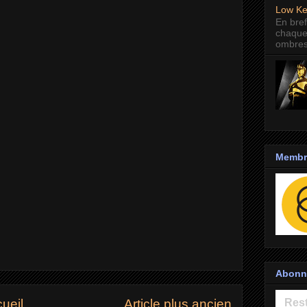
Low Ke
En bre
chaque
ombres 
Membre
Abonne
ueil
Article plus ancien
Rest