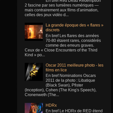
En bref Red Dead Redemption
2 fascine par ses lumières numériques —
mais contrairement aux films d'animation,
celles des jeux vidéo d...
La grande époque des « flares »
discrets
En bref Les flares des années
70-80 étaient rares, considérés
comme des erreurs graves.
Ceux de « Close Encounters of the Third
Kind » po...
Oscar 2011 meilleure photo - les
films en lice
En bref Nominations Oscars
2011 de la photo : Libatique
(Black Swan), Pfister
(Inception), Cohen (The King's Speech),
Cronenweth (The...
HDRx
En bref Le HDRx de RED étend