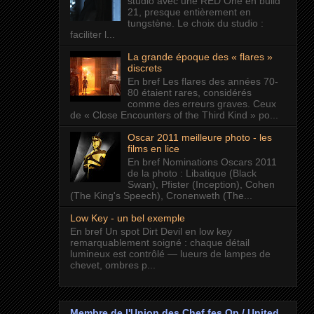
studio avec une RED One en build
21, presque entièrement en
tungstène. Le choix du studio :
faciliter l...
La grande époque des « flares »
discrets
En bref Les flares des années 70-
80 étaient rares, considérés
comme des erreurs graves. Ceux
de « Close Encounters of the Third Kind » po...
Oscar 2011 meilleure photo - les
films en lice
En bref Nominations Oscars 2011
de la photo : Libatique (Black
Swan), Pfister (Inception), Cohen
(The King's Speech), Cronenweth (The...
Low Key - un bel exemple
En bref Un spot Dirt Devil en low key
remarquablement soigné : chaque détail
lumineux est contrôlé — lueurs de lampes de
chevet, ombres p...
Membre de l'Union des Chef.fes Op / United