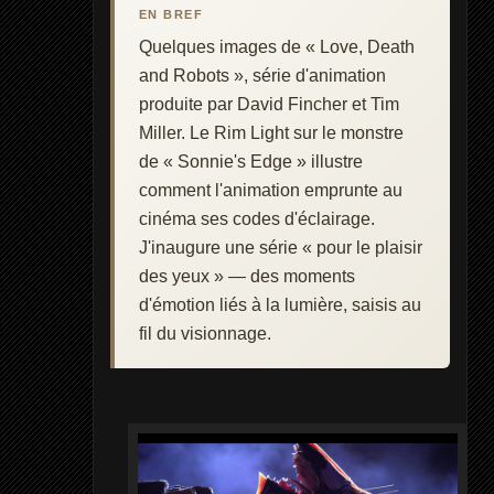
EN BREF
Quelques images de « Love, Death
and Robots », série d'animation
produite par David Fincher et Tim
Miller. Le Rim Light sur le monstre
de « Sonnie's Edge » illustre
comment l'animation emprunte au
cinéma ses codes d'éclairage.
J'inaugure une série « pour le plaisir
des yeux » — des moments
d'émotion liés à la lumière, saisis au
fil du visionnage.