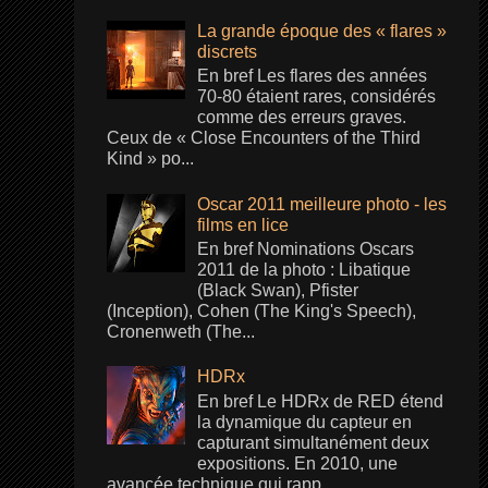
La grande époque des « flares »
discrets
En bref Les flares des années
70-80 étaient rares, considérés
comme des erreurs graves.
Ceux de « Close Encounters of the Third
Kind » po...
Oscar 2011 meilleure photo - les
films en lice
En bref Nominations Oscars
2011 de la photo : Libatique
(Black Swan), Pfister
(Inception), Cohen (The King's Speech),
Cronenweth (The...
HDRx
En bref Le HDRx de RED étend
la dynamique du capteur en
capturant simultanément deux
expositions. En 2010, une
avancée technique qui rapp...