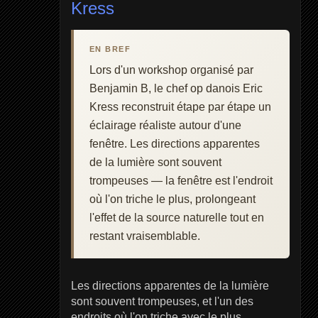
Kress
EN BREF
Lors d'un workshop organisé par
Benjamin B, le chef op danois Eric
Kress reconstruit étape par étape un
éclairage réaliste autour d'une
fenêtre. Les directions apparentes
de la lumière sont souvent
trompeuses — la fenêtre est l'endroit
où l'on triche le plus, prolongeant
l'effet de la source naturelle tout en
restant vraisemblable.
Les directions apparentes de la lumière
sont souvent trompeuses, et l'un des
endroits où l'on triche avec le plus