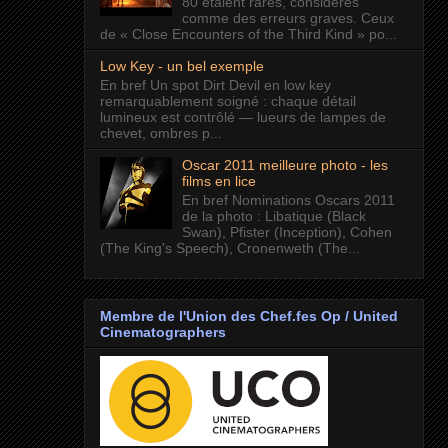
80 étaient rares, considérés
comme des erreurs graves. Ceux
de « Close Encounters of the Third Kind » po...
Low Key - un bel exemple
En bref Un spot Dirt Devil en low key
remarquablement soigné : chaque détail
lumineux est contrôlé — lueurs de lampes de
chevet, ombres p...
Oscar 2011 meilleure photo - les
films en lice
En bref Nominations Oscars 2011
de la photo : Libatique (Black
Swan), Pfister (Inception), Cohen
(The King's Speech), Cronenweth (The...
Membre de l'Union des Chef.fes Op / United
Cinematographers