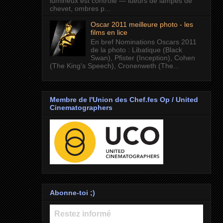
lumineux est contrôlé — lueurs de lampes de
chevet, ombres p...
Oscar 2011 meilleure photo - les
films en lice
En bref Nominations Oscars 2011
de la photo : Libatique (Black
Swan), Pfister (Inception), Cohen
(The King's Speech), Cronenweth (The...
Membre de l'Union des Chef.fes Op / United
Cinematographers
Abonne-toi ;)
Restez informé