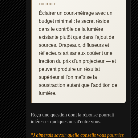
EN BREF
Éclairer un court-métrage avec un
budget minimal : le secret réside
dans le contrôle de la lumière
existante plutôt que dans l'ajout de
sources. Drapeaux, diffuseurs et
réflecteurs artisanaux coûtent une
fraction du prix d'un projecteur — et
peuvent produire un résultat
supérieur si l'on maîtrise la
soustraction autant que l'addition de
lumière.
Reçu une question dont la réponse pourrait
intéresser quelques uns d'entre vous.
"J'aimerais savoir quelle conseils vous pourriez