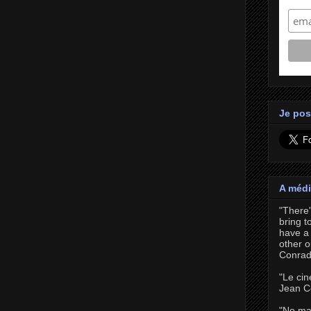
Je pos
A médi
"There
bring t
have a 
other o
Conrad
"Le cin
Jean C
"No ma