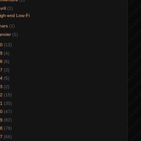
vril
(1)
igh-end Low-Fi
mars
(1)
anvier
(1)
20
(12)
19
(4)
18
(6)
17
(2)
14
(5)
13
(2)
12
(15)
11
(30)
10
(47)
09
(82)
08
(78)
07
(66)