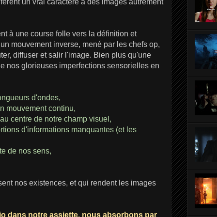
onfèrent un vrai caractère à des images autrement
nt à une course folle vers la définition et
à un mouvement inverse, mené par les chefs op,
outer, diffuser et salir l'image. Bien plus qu'une
de nos glorieuses imperfections sensorielles en
longueurs d'ondes,
un mouvement continu,
se au centre de notre champ visuel,
rtions d'informations manquantes (et les
ste de nos sens,
isent nos existences, et qui rendent les images
bio dans notre assiette, nous absorbons par