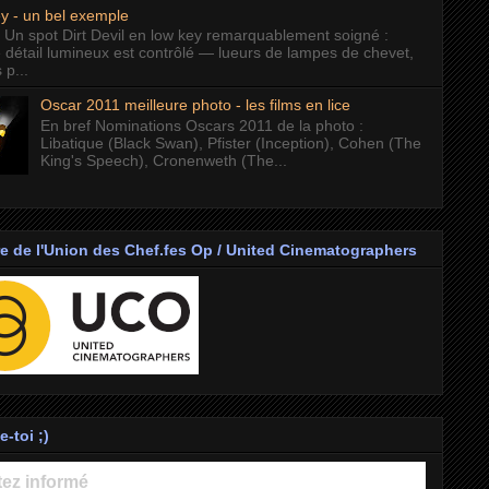
y - un bel exemple
 Un spot Dirt Devil en low key remarquablement soigné :
 détail lumineux est contrôlé — lueurs de lampes de chevet,
 p...
Oscar 2011 meilleure photo - les films en lice
En bref Nominations Oscars 2011 de la photo :
Libatique (Black Swan), Pfister (Inception), Cohen (The
King's Speech), Cronenweth (The...
 de l'Union des Chef.fes Op / United Cinematographers
-toi ;)
ez informé