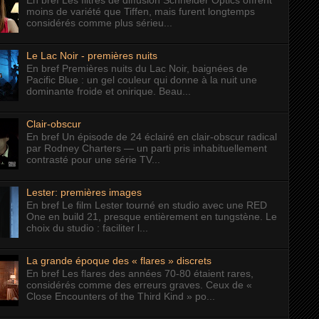
En bref Les filtres de diffusion Schneider Optics offrent
moins de variété que Tiffen, mais furent longtemps
considérés comme plus sérieu...
Le Lac Noir - premières nuits
En bref Premières nuits du Lac Noir, baignées de
Pacific Blue : un gel couleur qui donne à la nuit une
dominante froide et onirique. Beau...
Clair-obscur
En bref Un épisode de 24 éclairé en clair-obscur radical
par Rodney Charters — un parti pris inhabituellement
contrasté pour une série TV...
Lester: premières images
En bref Le film Lester tourné en studio avec une RED
One en build 21, presque entièrement en tungstène. Le
choix du studio : faciliter l...
La grande époque des « flares » discrets
En bref Les flares des années 70-80 étaient rares,
considérés comme des erreurs graves. Ceux de «
Close Encounters of the Third Kind » po...