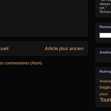
always 
set."
Richar
Recher
ueil
Article plus ancien
Amélio
les commentaires (Atom)
Rubri
Analys
Inspir
plaisi
Tour