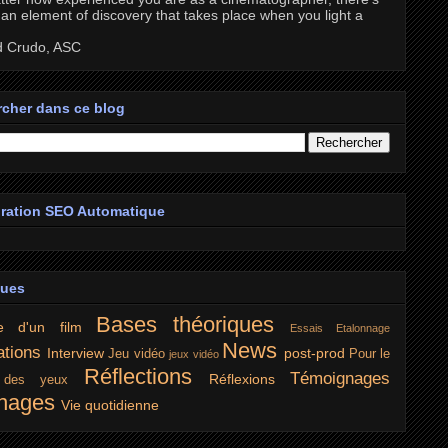
an element of discovery that takes place when you light a
d Crudo, ASC
cher dans ce blog
ration SEO Automatique
ques
Bases théoriques
e d'un film
Essais
Etalonnage
News
ations
Interview
post-prod
Jeu vidéo
Pour le
jeux vidéo
Réflections
Témoignages
Réflexions
r des yeux
nages
Vie quotidienne