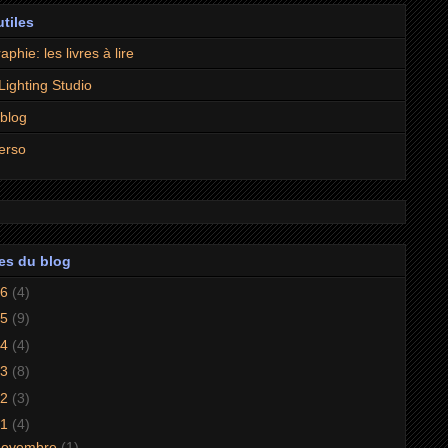
utiles
aphie: les livres à lire
 Lighting Studio
 blog
erso
es du blog
26
(4)
25
(9)
24
(4)
23
(8)
22
(3)
21
(4)
novembre
(1)