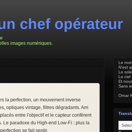
un chef opérateur
ie
velles images numériques.
Le mon
N'est 
Le sole
Le ciel
Et nous
Sans e
Omar K
ers la perfection, un mouvement inverse
s, optiques vintage, filtres dégradants. Arri
Transl
cés entre l'objectif et le capteur confèrent
. Le paradoxe du High-end Low-Fi : plus la
erfection se fait sentir.