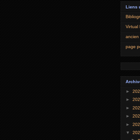
Liens 
Bibliogr
Virtual
ancien
page p
Archiv
►
20
►
20
►
20
►
20
►
20
▼
20
►