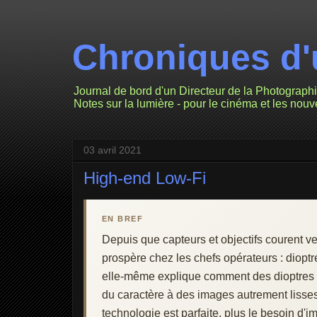
Chroniques d'
Journal de bord d'un Directeur de la Photograph
Notes sur la lumière - pour le cinéma et les nou
03 avril 2021
High-end Low-Fi
EN BREF
Depuis que capteurs et objectifs courent v
prospère chez les chefs opérateurs : dioptre
elle-même explique comment des dioptres pla
du caractère à des images autrement lisses
technologie est parfaite, plus le besoin d'imp