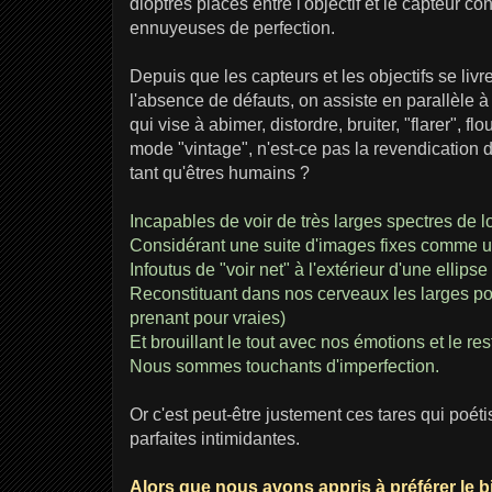
dioptres placés entre l'objectif et le capteur c
ennuyeuses de perfection.
Depuis que les capteurs et les objectifs se livre
l'absence de défauts, on assiste en parallèle 
qui vise à abimer, distordre, bruiter, "flarer", fl
mode "vintage", n'est-ce pas la revendication 
tant qu'êtres humains ?
Incapables de voir de très larges spectres de 
Considérant une suite d'images fixes comme 
Infoutus de "voir net" à l'extérieur d'une ellip
Reconstituant dans nos cerveaux les larges po
prenant pour vraies)
Et brouillant le tout avec nos émotions et le re
Nous sommes touchants d'imperfection.
Or c'est peut-être justement ces tares qui poét
parfaites intimidantes.
Alors que nous avons appris à préférer le 