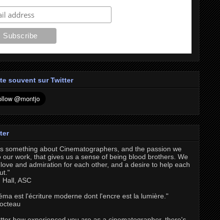
te souvent sur Twitter
ter
's something about Cinematographers, and the passion we
o our work, that gives us a sense of being blood brothers. We
love and admiration for each other, and a desire to help each
ut."
 Hall, ASC
éma est l'écriture moderne dont l'encre est la lumière."
octeau
tter how experienced you are as a cinematographer, there's