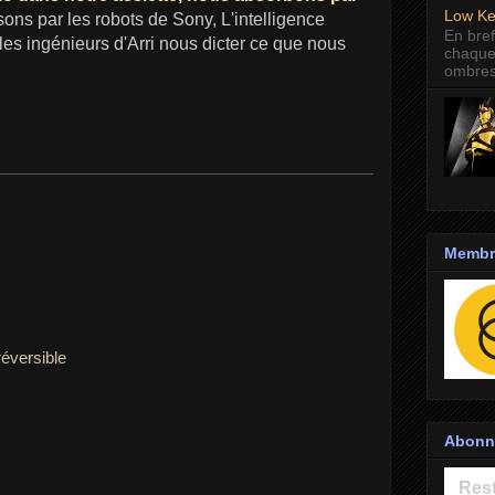
Low Ke
sons par les robots de Sony, L'intelligence
En bref
 les ingénieurs d'Arri nous dicter ce que nous
chaque
ombres
Membre
réversible
Abonne
Rest