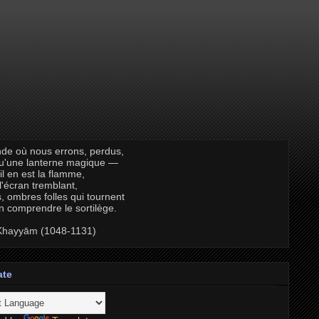
de où nous errons, perdus,
qu'une lanterne magique —
il en est la flamme,
 l'écran tremblant,
, ombres folles qui tournent
n comprendre le sortilège.
hayyām (1048-1131)
ate