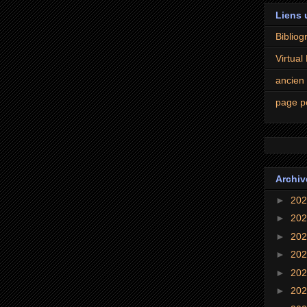
Liens 
Bibliogr
Virtual
ancien
page p
Archiv
►
20
►
20
►
20
►
20
►
20
►
20