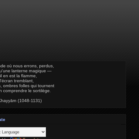
de où nous errons, perdus,
qu'une lanterne magique —
il en est la flamme,
 l'écran tremblant,
, ombres folles qui tournent
n comprendre le sortilège.
hayyām (1048-1131)
ate