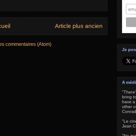
ueil
Article plus ancien
les commentaires (Atom)
Je pos
A médi
"There
bring t
have a 
other o
Conrad
"Le cin
Jean C
"No ma