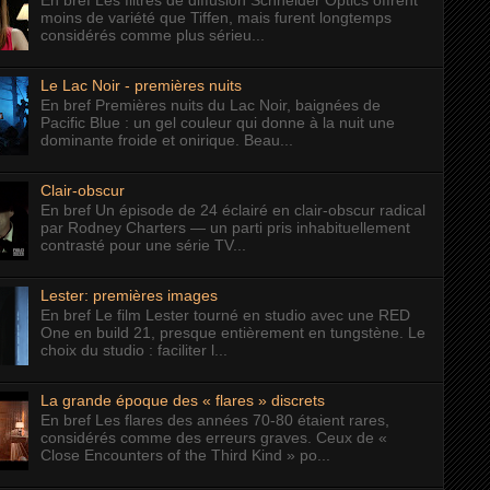
En bref Les filtres de diffusion Schneider Optics offrent
moins de variété que Tiffen, mais furent longtemps
considérés comme plus sérieu...
Le Lac Noir - premières nuits
En bref Premières nuits du Lac Noir, baignées de
Pacific Blue : un gel couleur qui donne à la nuit une
dominante froide et onirique. Beau...
Clair-obscur
En bref Un épisode de 24 éclairé en clair-obscur radical
par Rodney Charters — un parti pris inhabituellement
contrasté pour une série TV...
Lester: premières images
En bref Le film Lester tourné en studio avec une RED
One en build 21, presque entièrement en tungstène. Le
choix du studio : faciliter l...
La grande époque des « flares » discrets
En bref Les flares des années 70-80 étaient rares,
considérés comme des erreurs graves. Ceux de «
Close Encounters of the Third Kind » po...