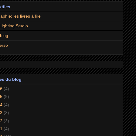
utiles
aphie: les livres à lire
 Lighting Studio
 blog
erso
es du blog
26
(4)
25
(9)
24
(4)
23
(8)
22
(3)
21
(4)