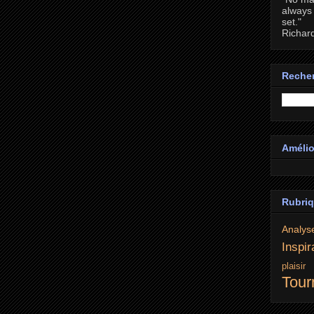
always 
set."
Richar
Recher
Amélio
Rubri
Analys
Inspir
plaisi
Tour