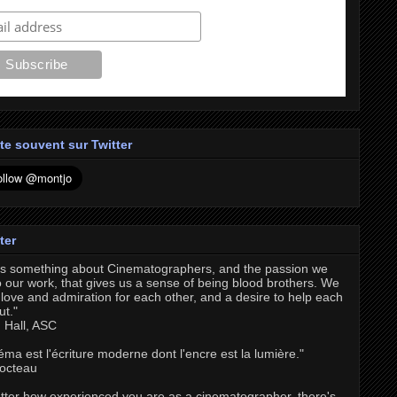
te souvent sur Twitter
ter
's something about Cinematographers, and the passion we
o our work, that gives us a sense of being blood brothers. We
love and admiration for each other, and a desire to help each
ut."
 Hall, ASC
éma est l'écriture moderne dont l'encre est la lumière."
octeau
tter how experienced you are as a cinematographer, there's