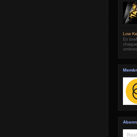
Low Ke
En bref
chaque
ombres
Membre
Abonne
Rest