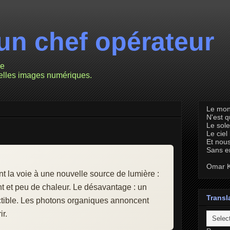
un chef opérateur
ie
velles images numériques.
Le mon
N'est 
Le sole
Le ciel
Et nous
Sans e
Omar K
 la voie à une nouvelle source de lumière :
nt et peu de chaleur. Le désavantage : un
Transl
ctible. Les photons organiques annoncent
r.