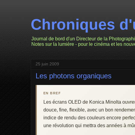
Chroniques d'
Journal de bord d'un Directeur de la Photograph
Notes sur la lumière - pour le cinéma et les nou
25 juin 2009
Les photons organiques
EN BREF
Les écrans OLED de Konica Minolta ouvrent
douce, fine, flexible, avec un bon rendeme
indice de rendu des couleurs encore perfe
une révolution qui mettra des années à mûri