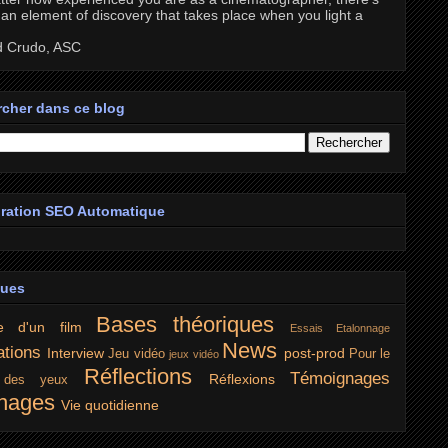
an element of discovery that takes place when you light a
d Crudo, ASC
cher dans ce blog
ration SEO Automatique
ques
Bases théoriques
e d'un film
Essais
Etalonnage
News
ations
Interview
post-prod
Jeu vidéo
Pour le
jeux vidéo
Réflections
Témoignages
Réflexions
r des yeux
nages
Vie quotidienne