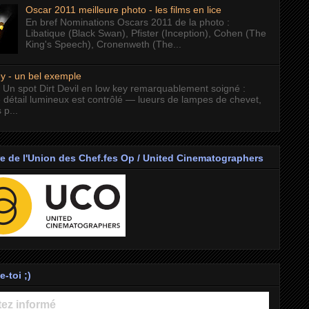
Oscar 2011 meilleure photo - les films en lice
En bref Nominations Oscars 2011 de la photo :
Libatique (Black Swan), Pfister (Inception), Cohen (The
King's Speech), Cronenweth (The...
y - un bel exemple
 Un spot Dirt Devil en low key remarquablement soigné :
 détail lumineux est contrôlé — lueurs de lampes de chevet,
 p...
 de l'Union des Chef.fes Op / United Cinematographers
-toi ;)
ez informé