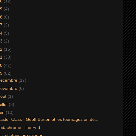
20
(12)
19
(4)
18
(6)
17
(2)
14
(5)
13
(2)
12
(15)
11
(30)
10
(47)
09
(82)
décembre
(17)
novembre
(6)
août
(1)
uillet
(3)
uin
(10)
aster Class - Geoff Burton et les tournages en dé...
odachrome: The End
es photons organiques