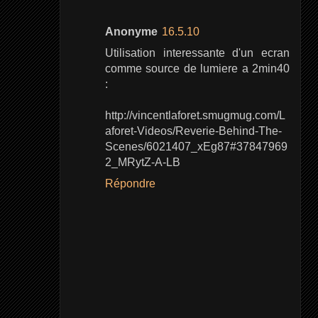
Anonyme
16.5.10
Utilisation interessante d'un ecran
comme source de lumiere a 2min40
:
http://vincentlaforet.smugmug.com/L
aforet-Videos/Reverie-Behind-The-
Scenes/6021407_xEg87#37847969
2_MRytZ-A-LB
Répondre