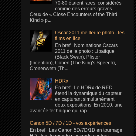
70-80 étaient rares, considérés
comme des erreurs graves.
Ceux de « Close Encounters of the Third
Kind » p...
Oscar 2011 meilleure photo - les
films en lice
En bref Nominations Oscars
2011 de la photo : Libatique
(Black Swan), Pfister
(Inception), Cohen (The King's Speech),
Cronenweth (Th...
HDRx
En bref Le HDRx de RED
étend la dynamique du capteur
en capturant simultanément
deux expositions. En 2010, une
avancée technique qui rap...
Canon 5D / 7D / 1D - vos expériences
En bref Les Canon 5D/7D/1D en tournage
HD : tout le monde s'accorde sur leur