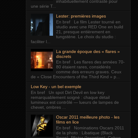
inhabituellement contrasté pour
une série T...
Lester: premières images
En bref Le film Lester tourné en
studio avec une RED One en build
21, presque entièrement en
tungstène. Le choix du studio :
faciliter l...
La grande époque des « flares »
discrets
En bref Les flares des années 70-
80 étaient rares, considérés
comme des erreurs graves. Ceux
de « Close Encounters of the Third Kind » p...
Low Key - un bel exemple
En bref Un spot Dirt Devil en low key
remarquablement soigné : chaque détail
lumineux est contrôlé — lueurs de lampes de
chevet, ombres ...
Oscar 2011 meilleure photo - les
films en lice
En bref Nominations Oscars 2011
de la photo : Libatique (Black
Swan), Pfister (Inception), Cohen